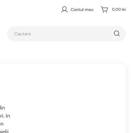
Contul meu
0,00 lei
din
i. In
in
elii