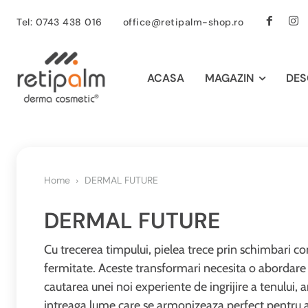
Tel: 0743 438 016
office@retipalm-shop.ro
ACASA
MAGAZIN
DES
Home
DERMAL FUTURE
DERMAL FUTURE
Cu trecerea timpului, pielea trece prin schimbari co
fermitate. Aceste transformari necesita o abordare n
cautarea unei noi experiente de ingrijire a tenului, 
intreaga lume care se armonizeaza perfect pentru a r