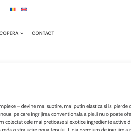
COPERA
CONTACT
mplexe – devine mai subtire, mai putin elastica si isi pierde 
oua, pe care ingrijirea conventionala a pielii nu o poate ofer
am colectat cele mai pretioase si exotice ingrediente active d
eda o stralucire noua tenului. Linia premium de ingrijire a pi