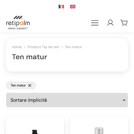
Home
Product Tip de ten
Ten matur
Ten matur
Ten matur