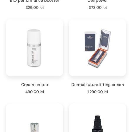
BIO performance booster
Cell power
329,00
lei
378,00
lei
Cream on top
Dermal future lifting cream
490,00
lei
1.290,00
lei