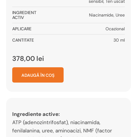
sensibil
,
Ten uscat
INGREDIENT
Niacinamide
,
Uree
ACTIV
APLICARE
Ocazional
CANTITATE
30 ml
378,00
lei
ADAUGĂ ÎN COȘ
Ingrediente active:
ATP (adenozintrifosfat), niacinamida,
fenilalanina, uree, aminoacizi, NMF (factor