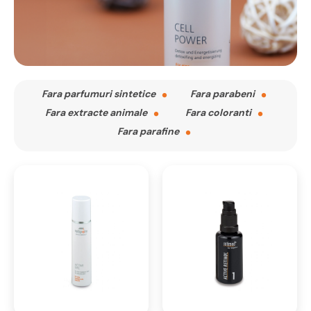
Fara parfumuri sintetice
Fara parabeni
Fara extracte animale
Fara coloranti
Fara parafine