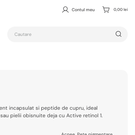
Contul meu
0,00 lei
gent incapsulat si peptide de cupru, ideal
sau pielii obisnuite deja cu Active retinol 1.
Acnee
,
Pete pigmentare