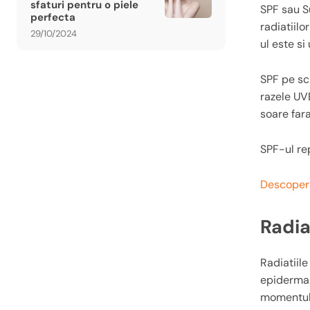
sfaturi pentru o piele
SPF sau S
perfecta
radiatiil
29/10/2024
ul este s
SPF pe scu
razele UV
soare fara
SPF-ul rep
Descopera
Radia
Radiatiil
epiderma.
momentul 