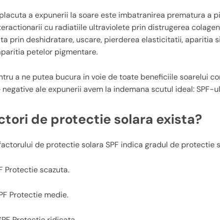
placuta a expunerii la soare este imbatranirea prematura a pi
teractionarii cu radiatiile ultraviolete prin distrugerea colagen
a prin deshidratare, uscare, pierderea elasticitatii, aparitia 
 aparitia petelor pigmentare.
entru a ne putea bucura in voie de toate beneficiile soarelui 
 negative ale expunerii avem la indemana scutul ideal: SPF-ul
ctori de protectie solara exista?
actorului de protectie solara SPF indica gradul de protectie so
 Protectie scazuta.
PF Protectie medie.
F Protectie ridicata.