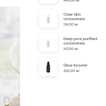
443,00
lei
Clear skin
concentrate
174,00
lei
Deep pore purifiant
concentrate
147,00
lei
Glow booster
320,00
lei