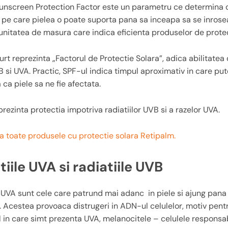
unscreen Protection Factor este un parametru ce determina 
or pe care pielea o poate suporta pana sa inceapa sa se inros
i unitatea de masura care indica eficienta produselor de protec
rt reprezinta „Factorul de Protectie Solara”, adica abilitatea
B si UVA. Practic, SPF-ul indica timpul aproximativ in care pu
 ca piele sa ne fie afectata.
rezinta protectia impotriva radiatiilor UVB si a razelor UVA.
 toate produsele cu protectie solara Retipalm.
tiile UVA si radiatiile UVB
e UVA sunt cele care patrund mai adanc in piele si ajung pana
 Acestea provoaca distrugeri in ADN-ul celulelor, motiv pentr
in care simt prezenta UVA, melanocitele – celulele responsa