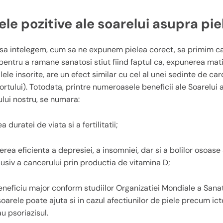
ele pozitive ale soarelui asupra piel
l sa intelegem, cum sa ne expunem pielea corect, sa primim c
 pentru a ramane sanatosi stiut fiind faptul ca, expunerea mati
ilele insorite, are un efect similar cu cel al unei sedinte de car
ortului). Totodata, printre numeroasele beneficii ale Soarelui
lui nostru, se numara:
a duratei de viata si a fertilitatii;
rea eficienta a depresiei, a insomniei, dar si a bolilor osoase
lusiv a cancerului prin productia de vitamina D;
eneficiu major conform studiilor Organizatiei Mondiale a Sanat
oarele poate ajuta si in cazul afectiunilor de piele precum ict
u psoriazisul.