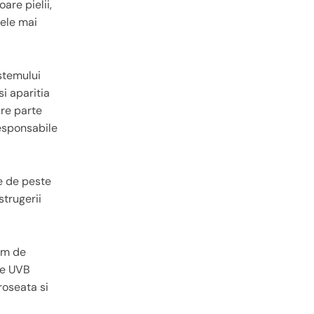
re pielii,
cele mai
stemului
si aparitia
are parte
 responsabile
te de peste
strugerii
rem de
ele UVB
roseata si