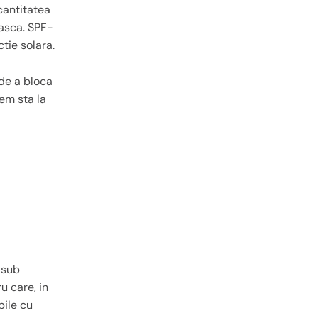
cantitatea
easca. SPF-
tie solara.
 de a bloca
tem sta la
 sub
u care, in
bile cu