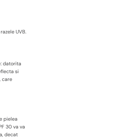
 razele UVB.
: datorita
flecta si
, care
e pielea
SPF 30 va va
da, decat