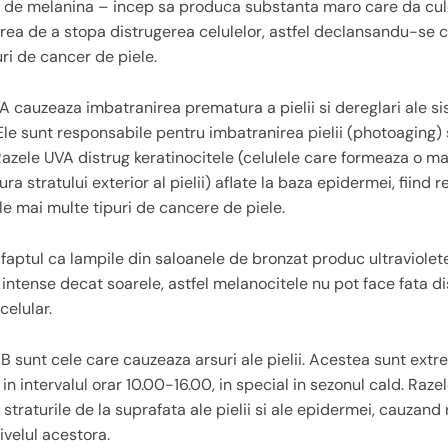
 de melanina – incep sa produca substanta maro care da culoa
area de a stopa distrugerea celulelor, astfel declansandu-se 
ri de cancer de piele.
A cauzeaza imbatranirea prematura a pielii si dereglari ale si
Ele sunt responsabile pentru imbatranirea pielii (photoaging) 
 Razele UVA distrug keratinocitele (celulele care formeaza o m
ura stratului exterior al pielii) aflate la baza epidermei, fiind
le mai multe tipuri de cancere de piele.
t faptul ca lampile din saloanele de bronzat produc ultraviole
 intense decat soarele, astfel melanocitele nu pot face fata di
celular.
B sunt cele care cauzeaza arsuri ale pielii. Acestea sunt ext
in intervalul orar 10.00-16.00, in special in sezonul cald. Raz
straturile de la suprafata ale pielii si ale epidermei, cauzand 
nivelul acestora.