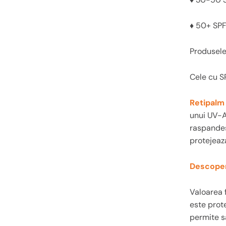
♦
50+ SPF 
Produsele
Cele cu S
Retipalm
unui UV-A 
raspandesc
protejeaza
Descoper
Valoarea 
este prote
permite sa