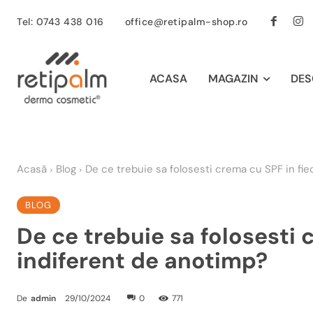
Tel: 0743 438 016
office@retipalm-shop.ro
ACASA
MAGAZIN
DES
Acasă
Blog
De ce trebuie sa folosesti crema cu SPF in fieca
BLOG
De ce trebuie sa folosesti c
indiferent de anotimp?
De
admin
29/10/2024
0
771