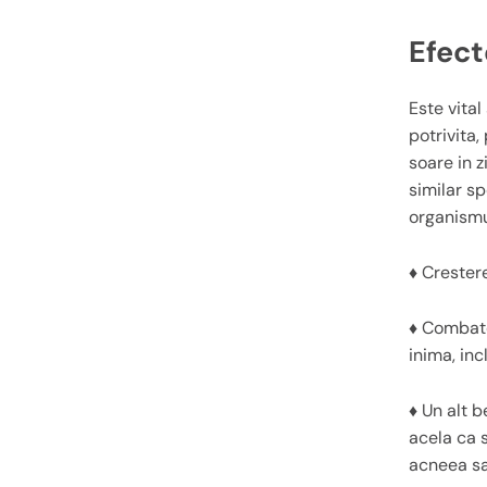
Efect
Este vita
potrivita,
soare in z
similar sp
organismu
♦ Crestere
♦ Combate
inima, inc
♦ Un alt b
acela ca s
acneea sa