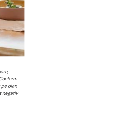
oare,
Conform
t pe plan
t negativ