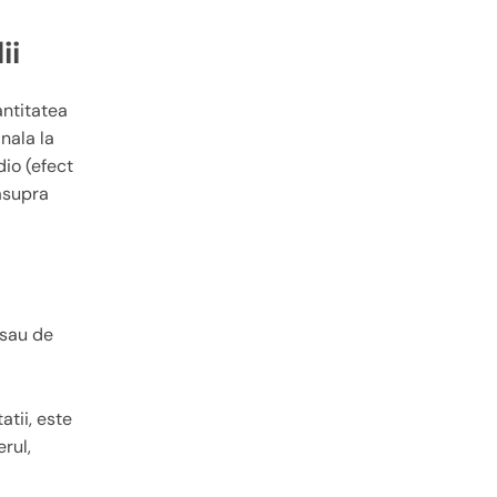
ii
antitatea
nala la
dio (efect
 asupra
 sau de
atii, este
erul,