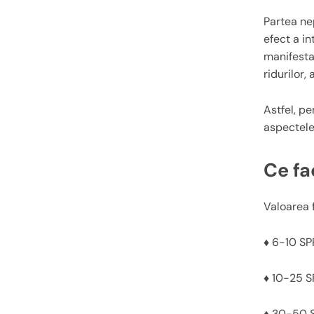
Partea ne
efect a in
manifestat
ridurilor,
Astfel, p
aspectele
Ce fa
Valoarea f
♦
6-10 SPF
♦
10-25 S
♦
30-50 SP