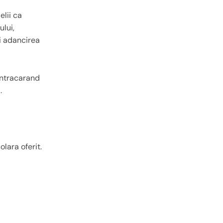
elii ca
ului,
si adancirea
contracarand
.
lara oferit.