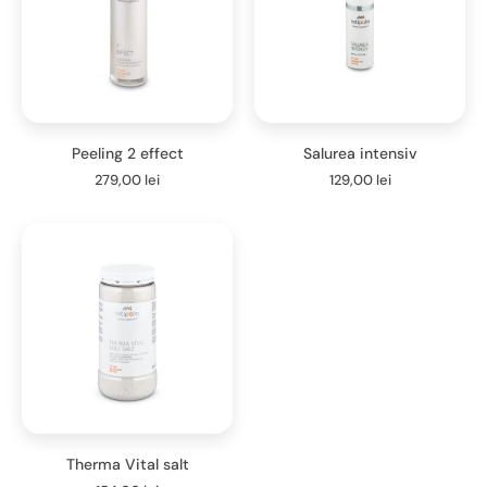
Peeling 2 effect
Salurea intensiv
279,00
lei
129,00
lei
Therma Vital salt