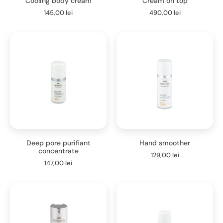
Cooling body cream
Cream on top
145,00
lei
490,00
lei
Deep pore purifiant
Hand smoother
concentrate
129,00
lei
147,00
lei