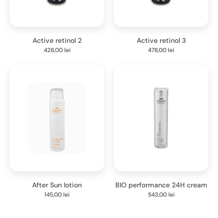
Active retinol 2
Active retinol 3
428,00
lei
478,00
lei
After Sun lotion
BIO performance 24H cream
145,00
lei
543,00
lei