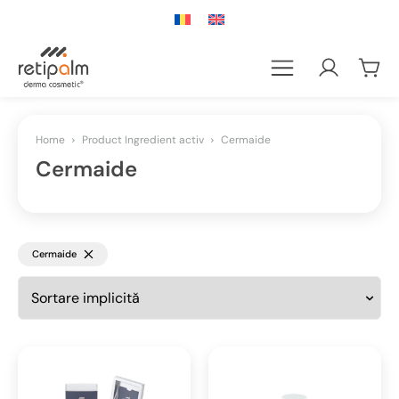
Home
Product Ingredient activ
Cermaide
Cermaide
Cermaide