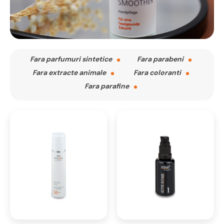
Fara parfumuri sintetice
Fara parabeni
Fara extracte animale
Fara coloranti
Fara parafine