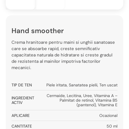
Hand smoother
Crema hranitoare pentru maini si unghii sanatoase
care se absoarbe rapid, creste semnificativ
capacitatea naturala de hidratare si creste gradul
de rezistenta al mainilor impotriva factorilor
mecanici.
TIP DE TEN
Piele iritata
,
Sanatatea pielii
,
Ten uscat
Cermaide
,
Lecitina
,
Uree
,
Vitamina A –
INGREDIENT
Palmitat de retinol
,
Vitamina B5
ACTIV
(pantenol)
,
Vitamina E
APLICARE
Ocazional
CANTITATE
50 ml