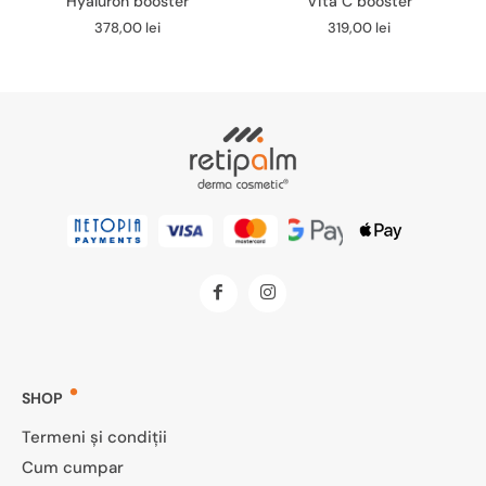
Hyaluron booster
Vita C booster
378,00
lei
319,00
lei
SHOP
Termeni și condiții
Cum cumpar