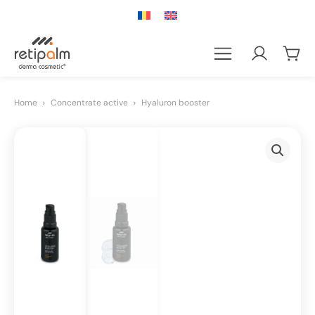
Home
Concentrate active
Hyaluron booster