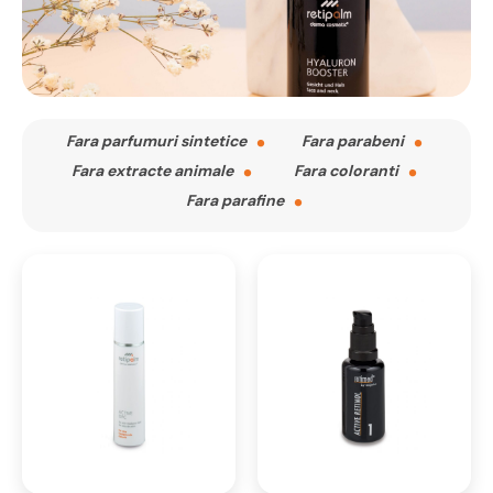
Fara parfumuri sintetice
Fara parabeni
Fara extracte animale
Fara coloranti
Fara parafine