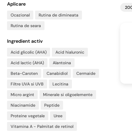
Aplicare
200
Ocazional
Rutina de dimineata
Rutina de seara
Ingredient activ
Acid glicolic (AHA)
Acid hialuronic
Acid lactic (AHA)
Alantoina
Beta-Caroten
Canabidiol
Cermaide
Filtre UVA si UVB
Lecitina
Micro argint
Minerale si oligoelemente
Niacinamide
Peptide
Proteine vegetale
Uree
Vitamina A - Palmitat de retinol