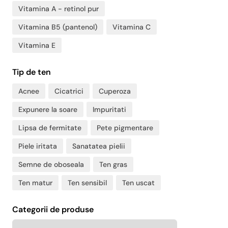
Vitamina A - retinol pur
Vitamina B5 (pantenol)
Vitamina C
Vitamina E
Tip de ten
Acnee
Cicatrici
Cuperoza
Expunere la soare
Impuritati
Lipsa de fermitate
Pete pigmentare
Piele iritata
Sanatatea pielii
Semne de oboseala
Ten gras
Ten matur
Ten sensibil
Ten uscat
Categorii de produse