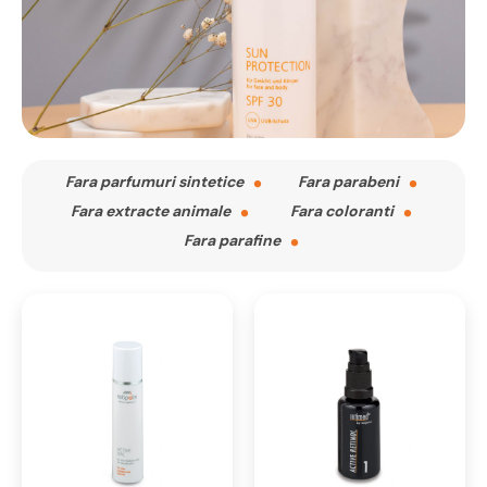
Fara parfumuri sintetice
Fara parabeni
Fara extracte animale
Fara coloranti
Fara parafine