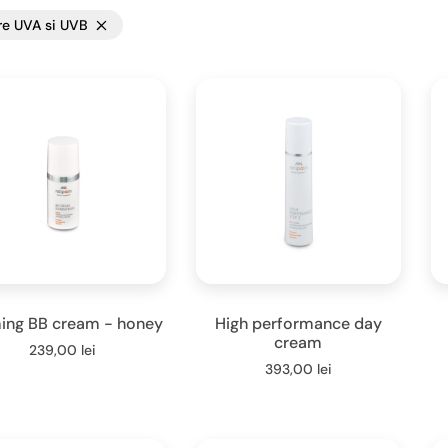
tre UVA si UVB
ing BB cream - honey
High performance day
cream
239,00
lei
393,00
lei