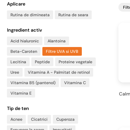
Aplicare
Fil
Rutina de dimineata
Rutina de seara
Ingredient activ
Acid hialuronic
Alantoina
Beta-Caroten
Filtre UVA si UVB
Lecitina
Peptide
Proteine vegetale
Uree
Vitamina A - Palmitat de retinol
Vitamina B5 (pantenol)
Vitamina C
Vitamina E
Calm
Tip de ten
Acnee
Cicatrici
Cuperoza
Expunere la soare
Impuritati