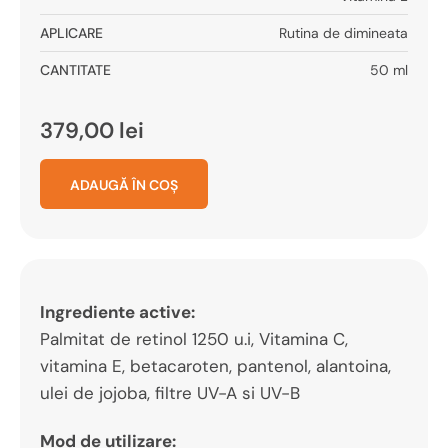
APLICARE
Rutina de dimineata
CANTITATE
50 ml
379,00
lei
ADAUGĂ ÎN COȘ
Ingrediente active:
Palmitat de retinol 1250 u.i, Vitamina C,
vitamina E, betacaroten, pantenol, alantoina,
ulei de jojoba, filtre UV-A si UV-B
Mod de utilizare: