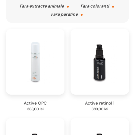
Fara extracte animale
Fara coloranti
Fara parafine
Active OPC
Active retinol 1
388,00
lei
383,00
lei