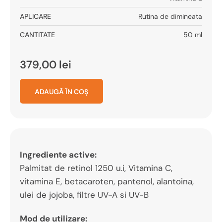
APLICARE
Rutina de dimineata
CANTITATE
50 ml
379,00
lei
ADAUGĂ ÎN COȘ
Ingrediente active:
Palmitat de retinol 1250 u.i, Vitamina C,
vitamina E, betacaroten, pantenol, alantoina,
ulei de jojoba, filtre UV-A si UV-B
Mod de utilizare: