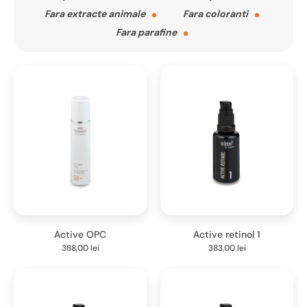
Fara extracte animale
Fara coloranti
Fara parafine
Active OPC
Active retinol 1
388,00
lei
383,00
lei